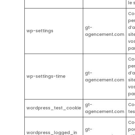
le 
Co
pe
gt-
d’a
wp-settings
agencement.com
sit
vo
pa
Co
pe
gt-
d’a
wp-settings-time
agencement.com
sit
vo
pa
gt-
Co
wordpress_test_cookie
agencement.com
tes
Co
gt-
po
wordpress_logged_in