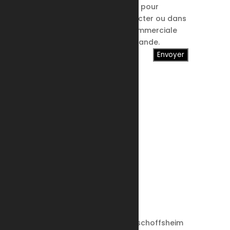
formulaire soient utilisées pour
permettre de me recontacter ou dans
le cadre de la relation commerciale
qui découle de cette demande.
Envoyer
contact
Email
Voir l'adresse email
Adresse
24 rue du Stade, 67870 Bischoffsheim