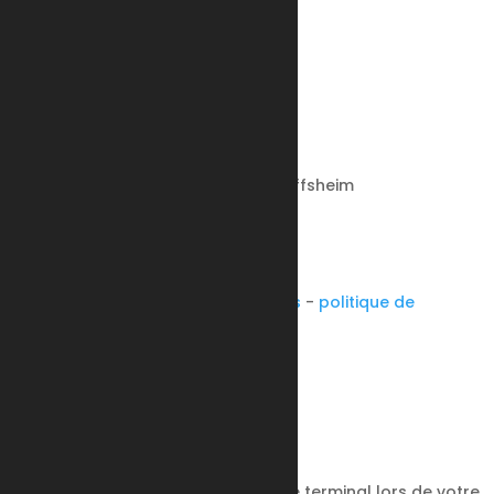
Nous contacter
Voir l'adresse email
Voir le numéro
24 rue du Stade, 67870 Bischoffsheim
© tous droits réservés
plan du site
-
mentions légales
-
politique de
confidentialité
Site propulsé par
INOVA WEB
Ce site dépose des cookies sur votre terminal lors de votre