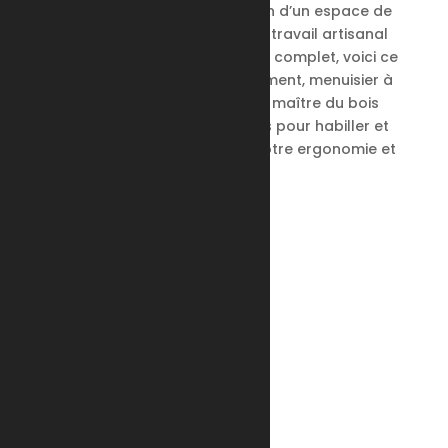
Le travail du bois, l’optimisation d’un espace de
vie, la création de meubles, un travail artisanal
assisté par un parc numérique complet, voici ce
que vous propose GT Agencement, menuisier à
Obernai.​ Faites confiance à ce maître du bois
avec une expérience de 20 ans pour habiller et
innover votre intérieur selon votre ergonomie et
vos désirs !
Navigation
Agencement & ébénisterie
Menuiserie
Livraison
Réalisations
Actualités
Contact