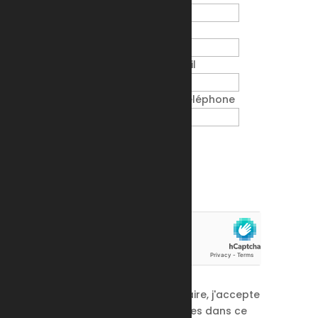
Entrez votre prénom
Entrez votre adresse email
Entrez votre numéro de téléphone
Entrez votre demande
En soumettant ce formulaire, j'accepte
que les informations saisies dans ce